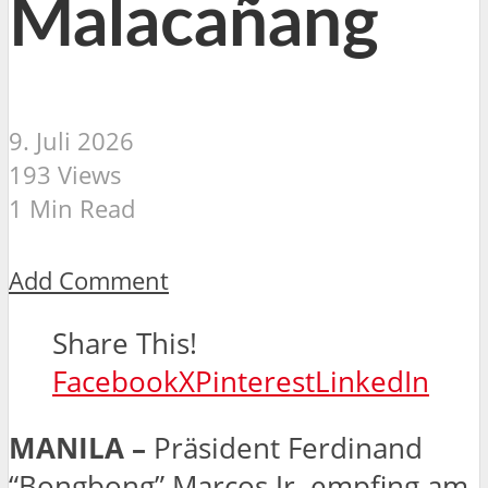
Malacañang
9. Juli 2026
193 Views
1 Min Read
Add Comment
Share This!
Facebook
X
Pinterest
LinkedIn
MANILA –
Präsident Ferdinand
“Bongbong” Marcos Jr. empfing am