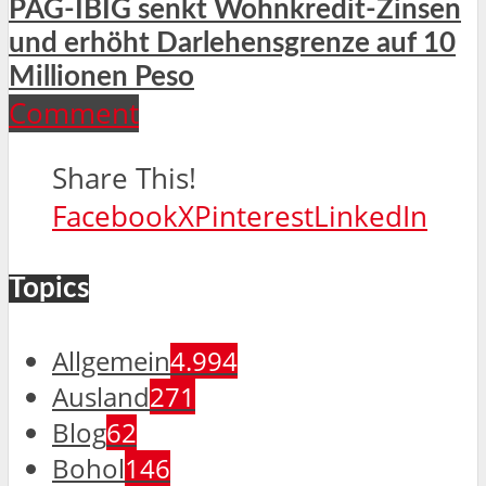
PAG-IBIG senkt Wohnkredit-Zinsen
und erhöht Darlehensgrenze auf 10
Millionen Peso
Comment
Share This!
Facebook
X
Pinterest
LinkedIn
Topics
Allgemein
4.994
Ausland
271
Blog
62
Bohol
146