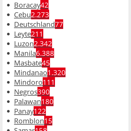
Boracay
42
Cebu
2.273
Deutschland
77
Leyte
211
Luzon
2.342
Manila
6.388
Masbate
45
Mindanao
1.320
Mindoro
111
Negros
390
Palawan
180
Panay
122
Romblon
15
Samar
158