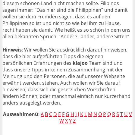
diesem schönen Land nicht machen sollte. Filipinos
sagen immer: “Das hier sind die Philippinen” und damit
wollen sie dem Fremden sagen, dass es auf den
Philippinen so ist und nicht so wie bei ihm zu Hause,
recht haben sie damit. Wie heißt es so schön in dem uns
allen bekannten Spruch: “Andere Länder, andere Sitten”.
Hinweis
: Wir wollen Sie ausdrücklich darauf hinweisen,
dass die hier aufgeführten Tipps die eigenen
persönlichen Erfahrungen des
klajoo
Team sind und
dass unsere Tipps in keinem Zusammenhang mit der
Meinung und den Personen, die auf unserer Webseite
erwähnt werden, stehen. Auch wollen wir Sie darauf
hinweisen, dass sich die gesetzlichen Vorschriften
ändern können, oder manchmal einfach nur kurzerhand
anders ausgelegt werden.
Auswahlmenü
:
A
B
C
D
E
F
G
H
I
J
K
L
M
N
O
P
Q
R
S
T
U
V
W
X
Y
Z