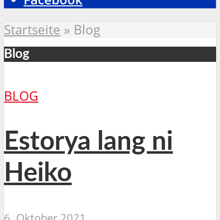
Startseite
»
Blog
Blog
BLOG
Estorya lang ni
Heiko
6. Oktober 2021