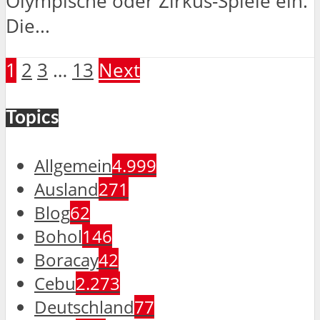
Olympische oder Zirkus-Spiele ein.
Die...
1
2
3
…
13
Next
Topics
Allgemein
4.999
Ausland
271
Blog
62
Bohol
146
Boracay
42
Cebu
2.273
Deutschland
77