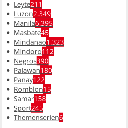
Leyte
211
Luzon
2.349
Manila
6.395
Masbate
45
Mindanao
1.323
Mindoro
112
Negros
390
Palawan
180
Panay
122
Romblon
15
Samar
158
Sport
245
Themenserien
6