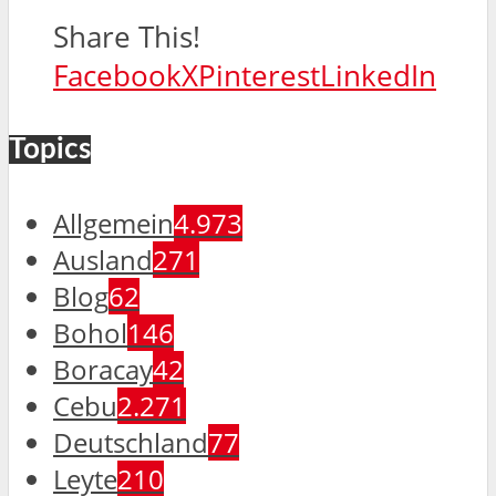
Share This!
Facebook
X
Pinterest
LinkedIn
Topics
Allgemein
4.973
Ausland
271
Blog
62
Bohol
146
Boracay
42
Cebu
2.271
Deutschland
77
Leyte
210