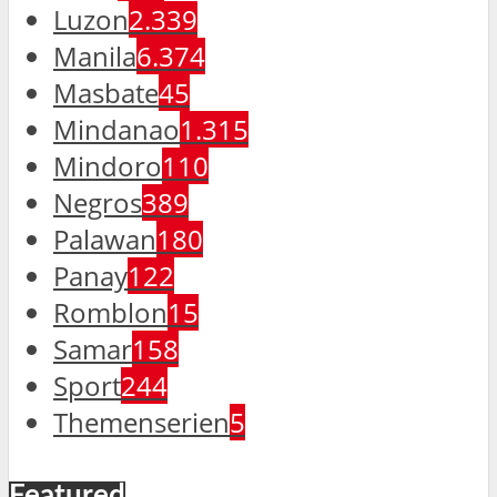
Luzon
2.339
Manila
6.374
Masbate
45
Mindanao
1.315
Mindoro
110
Negros
389
Palawan
180
Panay
122
Romblon
15
Samar
158
Sport
244
Themenserien
5
Featured