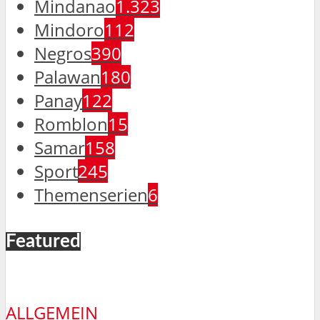
Mindanao
1.323
Mindoro
112
Negros
390
Palawan
180
Panay
122
Romblon
15
Samar
158
Sport
245
Themenserien
6
Featured
ALLGEMEIN