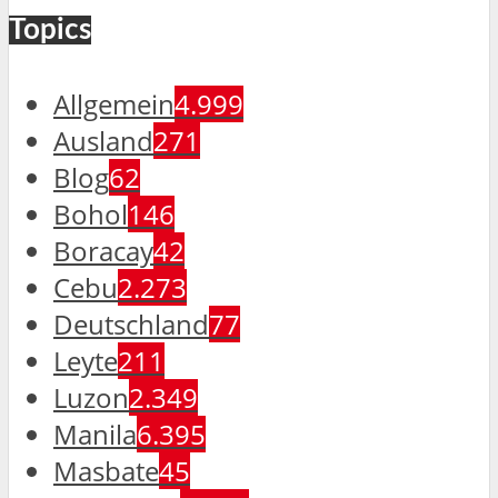
Topics
Allgemein
4.999
Ausland
271
Blog
62
Bohol
146
Boracay
42
Cebu
2.273
Deutschland
77
Leyte
211
Luzon
2.349
Manila
6.395
Masbate
45