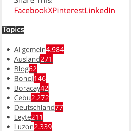
Share This!
Facebook
X
Pinterest
LinkedIn
Topics
Allgemein
4.984
Ausland
271
Blog
62
Bohol
146
Boracay
42
Cebu
2.272
Deutschland
77
Leyte
211
Luzon
2.339