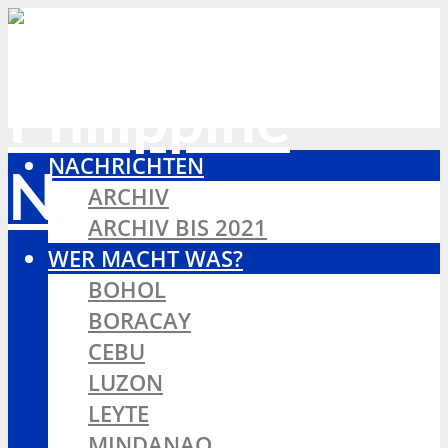
NACHRICHTEN
ARCHIV
ARCHIV BIS 2021
WER MACHT WAS?
BOHOL
BORACAY
CEBU
LUZON
LEYTE
MINDANAO