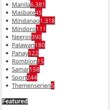
Manila
6.381
Masbate
45
Mindanao
1.318
Mindoro
111
Negros
390
Palawan
180
Panay
122
Romblon
15
Samar
158
Sport
244
Themenserien
5
Featured