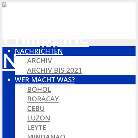
NACHRICHTEN
ARCHIV
ARCHIV BIS 2021
WER MACHT WAS?
BOHOL
BORACAY
CEBU
LUZON
LEYTE
MINDANAO