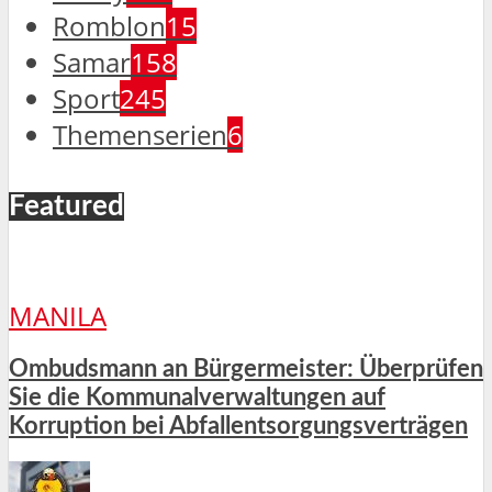
Romblon
15
Samar
158
Sport
245
Themenserien
6
Featured
MANILA
Ombudsmann an Bürgermeister: Überprüfen
Sie die Kommunalverwaltungen auf
Korruption bei Abfallentsorgungsverträgen