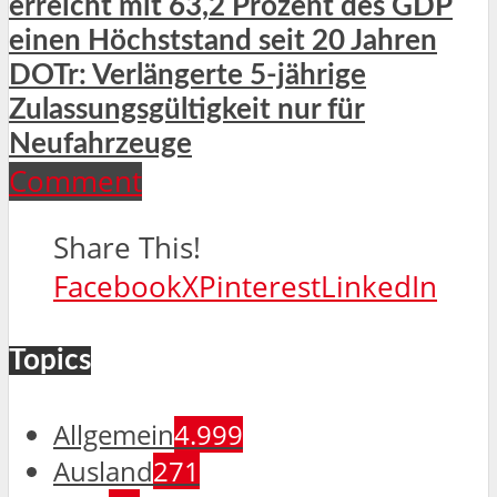
erreicht mit 63,2 Prozent des GDP
einen Höchststand seit 20 Jahren
DOTr: Verlängerte 5-jährige
Zulassungsgültigkeit nur für
Neufahrzeuge
Comment
Share This!
Facebook
X
Pinterest
LinkedIn
Topics
Allgemein
4.999
Ausland
271