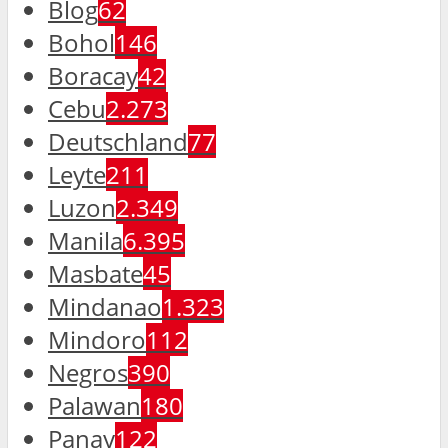
Blog
62
Bohol
146
Boracay
42
Cebu
2.273
Deutschland
77
Leyte
211
Luzon
2.349
Manila
6.395
Masbate
45
Mindanao
1.323
Mindoro
112
Negros
390
Palawan
180
Panay
122