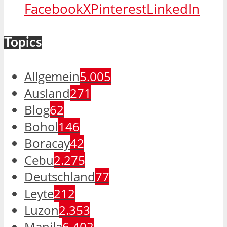
Facebook
X
Pinterest
LinkedIn
Topics
Allgemein
5.005
Ausland
271
Blog
62
Bohol
146
Boracay
42
Cebu
2.275
Deutschland
77
Leyte
212
Luzon
2.353
Manila
6.402