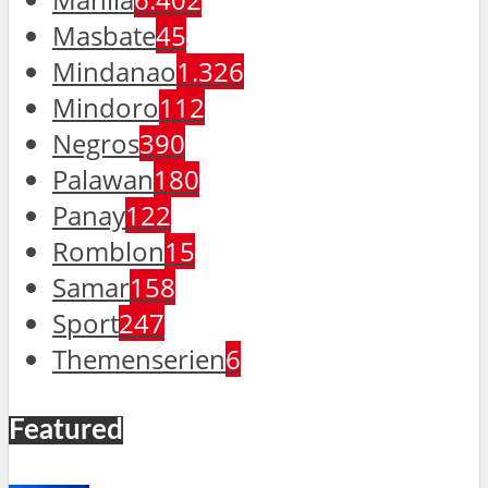
Masbate
45
Mindanao
1.326
Mindoro
112
Negros
390
Palawan
180
Panay
122
Romblon
15
Samar
158
Sport
247
Themenserien
6
Featured