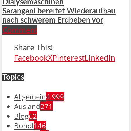
Dialysemaschinen
Sarangani bereitet Wiederaufbau
nach schwerem Erdbeben vor
Comment
Share This!
Facebook
X
Pinterest
LinkedIn
Topics
Allgemein
4.999
Ausland
271
Blog
62
Bohol
146