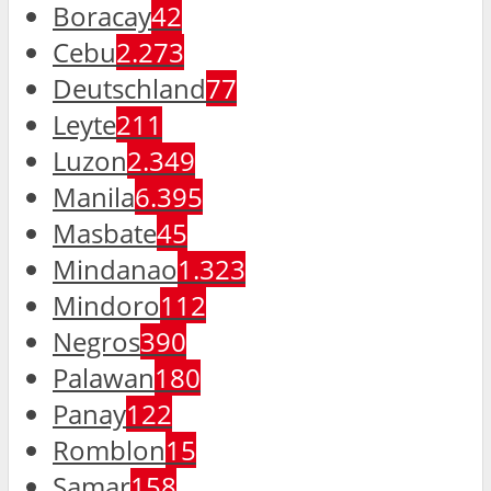
Boracay
42
Cebu
2.273
Deutschland
77
Leyte
211
Luzon
2.349
Manila
6.395
Masbate
45
Mindanao
1.323
Mindoro
112
Negros
390
Palawan
180
Panay
122
Romblon
15
Samar
158