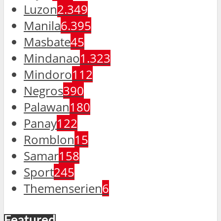
Luzon
2.349
Manila
6.395
Masbate
45
Mindanao
1.323
Mindoro
112
Negros
390
Palawan
180
Panay
122
Romblon
15
Samar
158
Sport
245
Themenserien
6
Featured