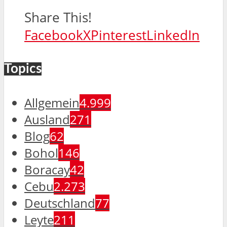
Share This!
Facebook
X
Pinterest
LinkedIn
Topics
Allgemein
4.999
Ausland
271
Blog
62
Bohol
146
Boracay
42
Cebu
2.273
Deutschland
77
Leyte
211