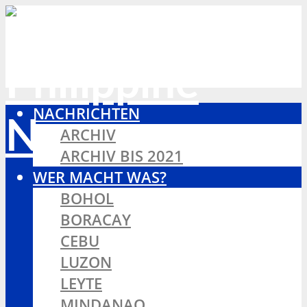
NACHRICHTEN
ARCHIV
ARCHIV BIS 2021
WER MACHT WAS?
BOHOL
BORACAY
CEBU
LUZON
LEYTE
MINDANAO