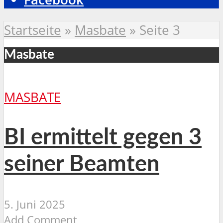
Startseite
»
Masbate
»
Seite 3
Masbate
MASBATE
BI ermittelt gegen 3
seiner Beamten
5. Juni 2025
Add Comment