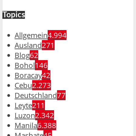
Topics
Allgemein
4.994
Ausland
271
Blog
62
Bohol
146
Boracay
42
Cebu
2.273
Deutschland
77
Leyte
211
Luzon
2.342
Manila
6.388
Masbate
45