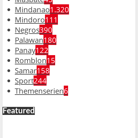
Mindanao
1.320
Mindoro
111
Negros
390
Palawan
180
Panay
122
Romblon
15
Samar
158
Sport
244
Themenserien
6
Featured