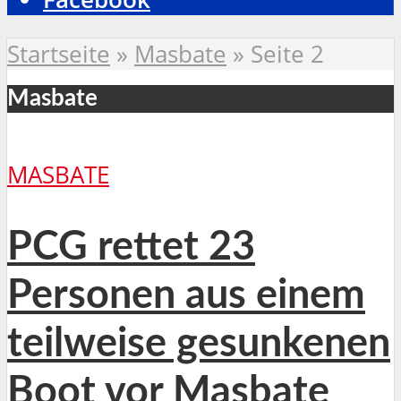
Startseite
»
Masbate
»
Seite 2
Masbate
MASBATE
PCG rettet 23
Personen aus einem
teilweise gesunkenen
Boot vor Masbate