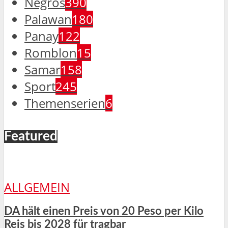
Negros
390
Palawan
180
Panay
122
Romblon
15
Samar
158
Sport
245
Themenserien
6
Featured
ALLGEMEIN
DA hält einen Preis von 20 Peso per Kilo
Reis bis 2028 für tragbar