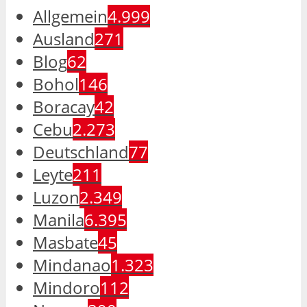
Allgemein
4.999
Ausland
271
Blog
62
Bohol
146
Boracay
42
Cebu
2.273
Deutschland
77
Leyte
211
Luzon
2.349
Manila
6.395
Masbate
45
Mindanao
1.323
Mindoro
112