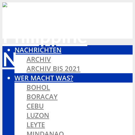
NACHRICHTEN
ARCHIV
ARCHIV BIS 2021
WER MACHT WAS?
BOHOL
BORACAY
CEBU
LUZON
LEYTE
MINDANAO