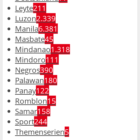
Leyte
211
Luzon
2.339
Manila
6.381
Masbate
45
Mindanao
1.318
Mindoro
111
Negros
390
Palawan
180
Panay
122
Romblon
15
Samar
158
Sport
244
Themenserien
5