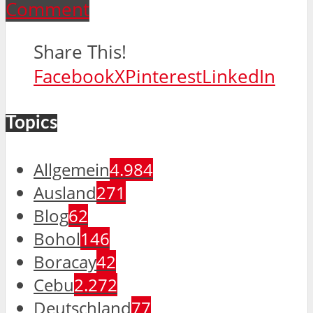
Comment
Share This!
Facebook
X
Pinterest
LinkedIn
Topics
Allgemein
4.984
Ausland
271
Blog
62
Bohol
146
Boracay
42
Cebu
2.272
Deutschland
77