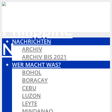
NACHRICHTEN
ARCHIV
ARCHIV BIS 2021
WER MACHT WAS?
BOHOL
BORACAY
CEBU
LUZON
LEYTE
MINDANAO