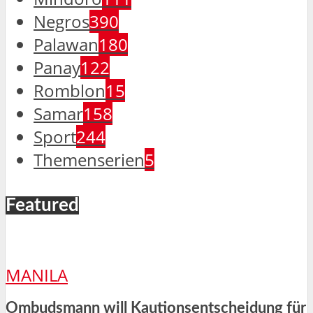
Negros
390
Palawan
180
Panay
122
Romblon
15
Samar
158
Sport
244
Themenserien
5
Featured
MANILA
Ombudsmann will Kautionsentscheidung für