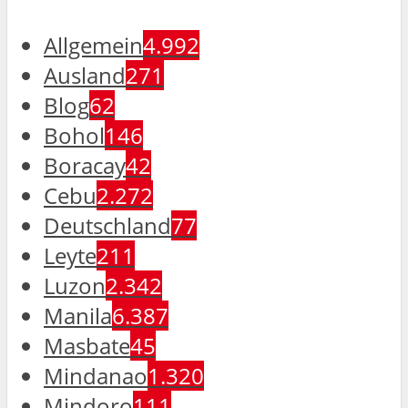
Allgemein
4.992
Ausland
271
Blog
62
Bohol
146
Boracay
42
Cebu
2.272
Deutschland
77
Leyte
211
Luzon
2.342
Manila
6.387
Masbate
45
Mindanao
1.320
Mindoro
111