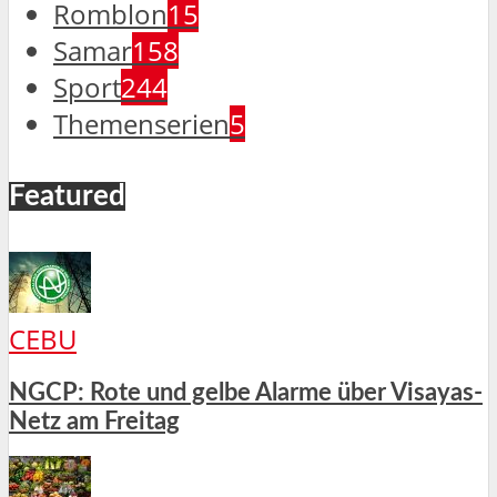
Romblon
15
Samar
158
Sport
244
Themenserien
5
Featured
CEBU
NGCP: Rote und gelbe Alarme über Visayas-
Netz am Freitag