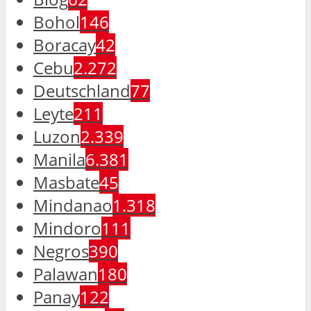
Bohol
146
Boracay
42
Cebu
2.272
Deutschland
77
Leyte
211
Luzon
2.339
Manila
6.381
Masbate
45
Mindanao
1.318
Mindoro
111
Negros
390
Palawan
180
Panay
122