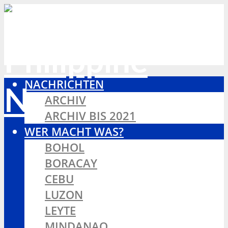
NACHRICHTEN
ARCHIV
ARCHIV BIS 2021
WER MACHT WAS?
BOHOL
BORACAY
CEBU
LUZON
LEYTE
MINDANAO