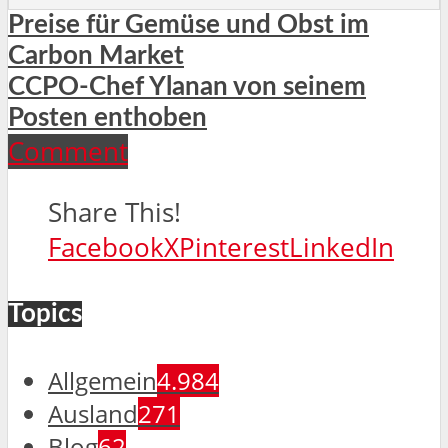
Preise für Gemüse und Obst im
Carbon Market
CCPO-Chef Ylanan von seinem
Posten enthoben
Comment
Share This!
Facebook
X
Pinterest
LinkedIn
Topics
Allgemein
4.984
Ausland
271
Blog
62