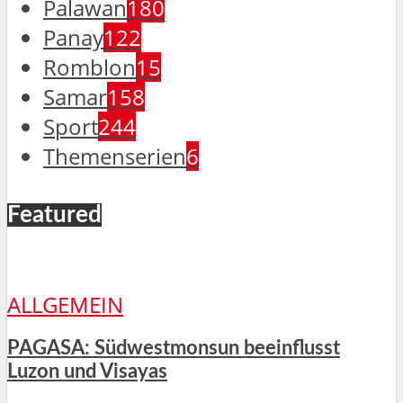
Palawan
180
Panay
122
Romblon
15
Samar
158
Sport
244
Themenserien
6
Featured
ALLGEMEIN
PAGASA: Südwestmonsun beeinflusst
Luzon und Visayas