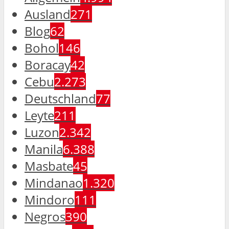
Ausland
271
Blog
62
Bohol
146
Boracay
42
Cebu
2.273
Deutschland
77
Leyte
211
Luzon
2.342
Manila
6.388
Masbate
45
Mindanao
1.320
Mindoro
111
Negros
390