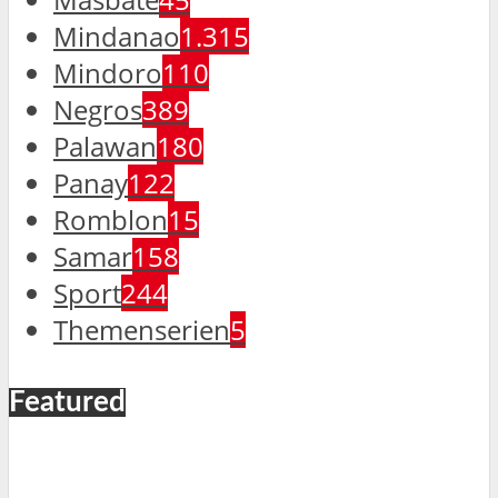
Mindanao
1.315
Mindoro
110
Negros
389
Palawan
180
Panay
122
Romblon
15
Samar
158
Sport
244
Themenserien
5
Featured