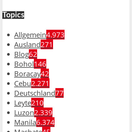
Topics
Allgemein
4.973
Ausland
271
Blog
62
Bohol
146
Boracay
42
Cebu
2.271
Deutschland
77
Leyte
210
Luzon
2.339
Manila
6.374
Masbate
45