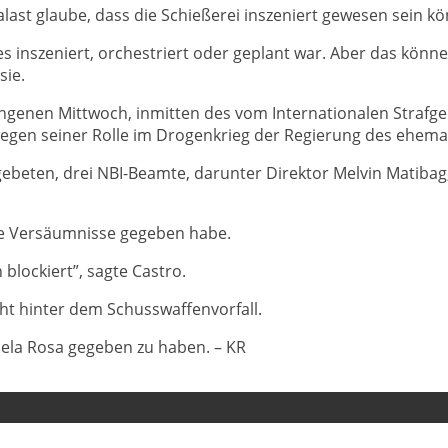
last glaube, dass die Schießerei inszeniert gewesen sein kö
 es inszeniert, orchestriert oder geplant war. Aber das könn
sie.
genen Mittwoch, inmitten des vom Internationalen Strafgeri
wegen seiner Rolle im Drogenkrieg der Regierung des ehema
gebeten, drei NBI-Beamte, darunter Direktor Melvin Matibag
ine Versäumnisse gegeben habe.
blockiert”, sagte Castro.
cht hinter dem Schusswaffenvorfall.
Dela Rosa gegeben zu haben. – KR