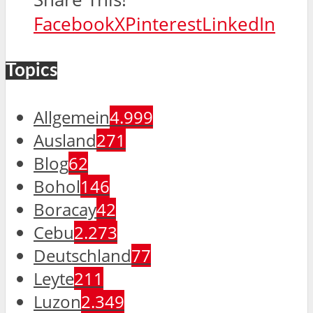
Facebook
X
Pinterest
LinkedIn
Topics
Allgemein
4.999
Ausland
271
Blog
62
Bohol
146
Boracay
42
Cebu
2.273
Deutschland
77
Leyte
211
Luzon
2.349