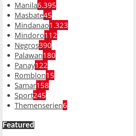
Manila
6.395
Masbate
45
Mindanao
1.323
Mindoro
112
Negros
390
Palawan
180
Panay
122
Romblon
15
Samar
158
Sport
245
Themenserien
6
Featured