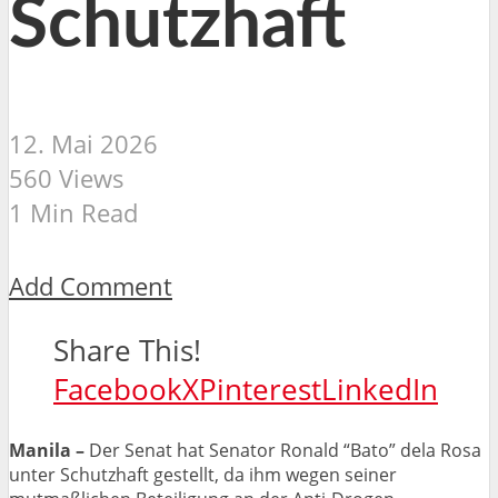
Schutzhaft
12. Mai 2026
560 Views
1 Min Read
Add Comment
Share This!
Facebook
X
Pinterest
LinkedIn
Manila –
Der Senat hat Senator Ronald “Bato” dela Rosa
unter Schutzhaft gestellt, da ihm wegen seiner