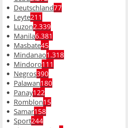
Deutschland
77
Leyte
211
Luzon
2.339
Manila
6.381
Masbate
45
Mindanao
1.318
Mindoro
111
Negros
390
Palawan
180
Panay
122
Romblon
15
Samar
158
Sport
244