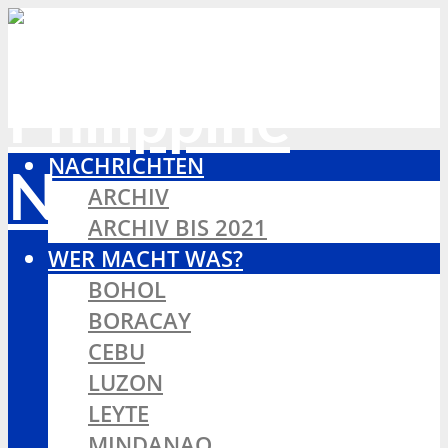
NACHRICHTEN
ARCHIV
ARCHIV BIS 2021
WER MACHT WAS?
BOHOL
BORACAY
CEBU
LUZON
LEYTE
MINDANAO