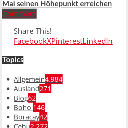
Mai seinen Höhepunkt erreichen
Comment
Share This!
Facebook
X
Pinterest
LinkedIn
Topics
Allgemein
4.984
Ausland
271
Blog
62
Bohol
146
Boracay
42
Cebu
2.272