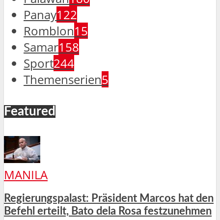
Panay
122
Romblon
15
Samar
158
Sport
244
Themenserien
5
Featured
MANILA
Regierungspalast: Präsident Marcos hat den
Befehl erteilt, Bato dela Rosa festzunehmen