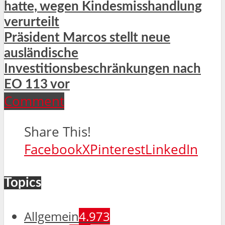
hatte, wegen Kindesmisshandlung
verurteilt
Präsident Marcos stellt neue
ausländische
Investitionsbeschränkungen nach
EO 113 vor
Comment
Share This!
Facebook
X
Pinterest
LinkedIn
Topics
Allgemein
4.973