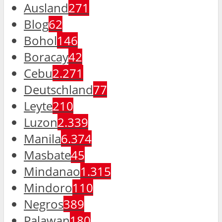
Ausland
271
Blog
62
Bohol
146
Boracay
42
Cebu
2.271
Deutschland
77
Leyte
210
Luzon
2.339
Manila
6.374
Masbate
45
Mindanao
1.315
Mindoro
110
Negros
389
Palawan
180