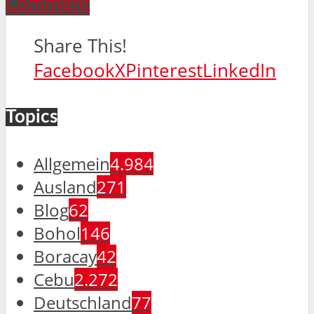
Comment
Share This!
Facebook
X
Pinterest
LinkedIn
Topics
Allgemein
4.984
Ausland
271
Blog
62
Bohol
146
Boracay
42
Cebu
2.272
Deutschland
77