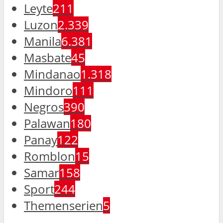
Leyte
211
Luzon
2.339
Manila
6.381
Masbate
45
Mindanao
1.318
Mindoro
111
Negros
390
Palawan
180
Panay
122
Romblon
15
Samar
158
Sport
244
Themenserien
5