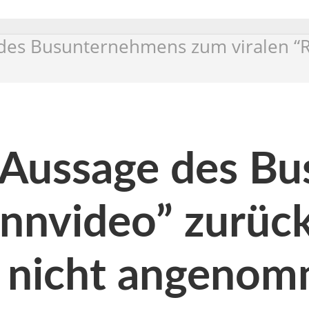
 des Busunternehmens zum viralen “R
 Aussage des B
ennvideo” zurüc
g nicht angeno