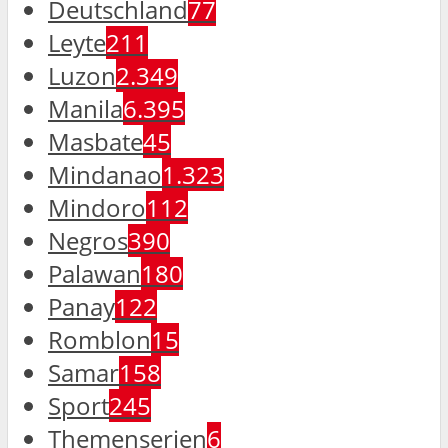
Deutschland
77
Leyte
211
Luzon
2.349
Manila
6.395
Masbate
45
Mindanao
1.323
Mindoro
112
Negros
390
Palawan
180
Panay
122
Romblon
15
Samar
158
Sport
245
Themenserien
6