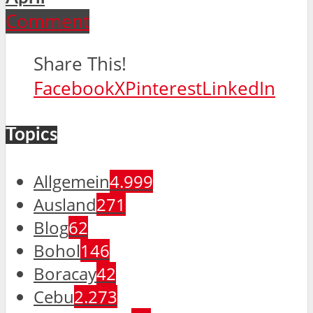
Comment
Share This!
Facebook
X
Pinterest
LinkedIn
Topics
Allgemein
4.999
Ausland
271
Blog
62
Bohol
146
Boracay
42
Cebu
2.273