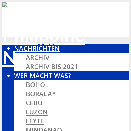
NACHRICHTEN
ARCHIV
ARCHIV BIS 2021
WER MACHT WAS?
BOHOL
BORACAY
CEBU
LUZON
LEYTE
MINDANAO