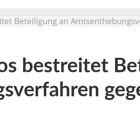
itet Beteiligung an Amtsenthebungsv
s bestreitet Be
sverfahren gege