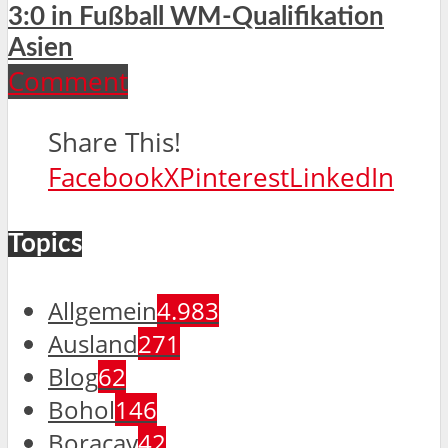
3:0 in Fußball WM-Qualifikation
Asien
Comment
Share This!
Facebook
X
Pinterest
LinkedIn
Topics
Allgemein
4.983
Ausland
271
Blog
62
Bohol
146
Boracay
42