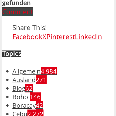
gefunden
Comment
Share This!
Facebook
X
Pinterest
LinkedIn
Topics
Allgemein
4.984
Ausland
271
Blog
62
Bohol
146
Boracay
42
Cebu
2.272