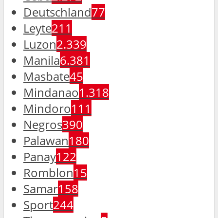
Deutschland
77
Leyte
211
Luzon
2.339
Manila
6.381
Masbate
45
Mindanao
1.318
Mindoro
111
Negros
390
Palawan
180
Panay
122
Romblon
15
Samar
158
Sport
244