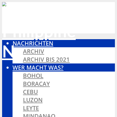
NACHRICHTEN
ARCHIV
ARCHIV BIS 2021
WER MACHT WAS?
BOHOL
BORACAY
CEBU
LUZON
LEYTE
MINDANAO