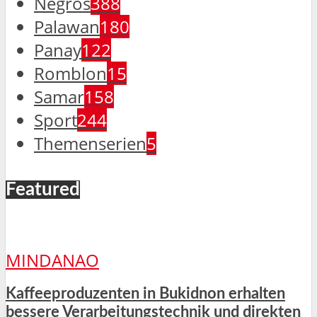
Negros
388
Palawan
180
Panay
122
Romblon
15
Samar
158
Sport
244
Themenserien
5
Featured
MINDANAO
Kaffeeproduzenten in Bukidnon erhalten
bessere Verarbeitungstechnik und direkten