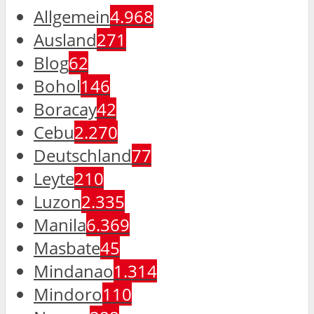
Allgemein
4.968
Ausland
271
Blog
62
Bohol
146
Boracay
42
Cebu
2.270
Deutschland
77
Leyte
210
Luzon
2.335
Manila
6.369
Masbate
45
Mindanao
1.314
Mindoro
110